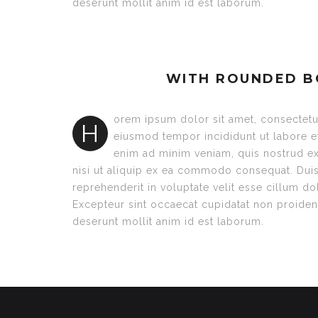
deserunt mollit anim id est laborum.
WITH ROUNDED 
orem ipsum dolor sit amet, consectetur
H
eiusmod tempor incididunt ut labore e
enim ad minim veniam, quis nostrud ex
nisi ut aliquip ex ea commodo consequat. Duis 
reprehenderit in voluptate velit esse cillum dol
Excepteur sint occaecat cupidatat non proident,
deserunt mollit anim id est laborum.