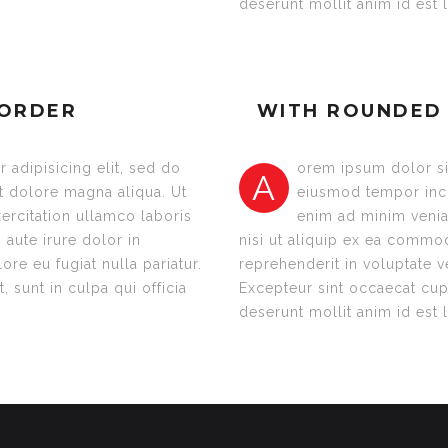
deserunt mollit anim id est
BORDER
WITH ROUNDED
 adipisicing elit, sed do
orem ipsum dolor sit
A
t dolore magna aliqua. Ut
eiusmod tempor inci
ercitation ullamco laboris
enim ad minim venia
aute irure dolor in
nisi ut aliquip ex ea commo
ore eu fugiat nulla pariatur.
reprehenderit in voluptate ve
 sunt in culpa qui officia
Excepteur sint occaecat cupi
deserunt mollit anim id est