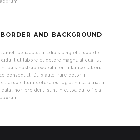
 laborum.
 BORDER AND BACKGROUND
 amet, consectetur adipisicing elit, sed do
didunt ut labore et dolore magna aliqua. Ut
m, quis nostrud exercitation ullamco laboris
do consequat. Duis aute irure dolor in
lit esse cillum dolore eu fugiat nulla pariatur.
datat non proident, sunt in culpa qui officia
 laborum.