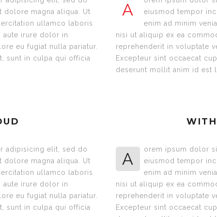
 adipisicing elit, sed do
orem ipsum dolor sit
A
t dolore magna aliqua. Ut
eiusmod tempor inci
ercitation ullamco laboris
enim ad minim venia
aute irure dolor in
nisi ut aliquip ex ea commo
ore eu fugiat nulla pariatur.
reprehenderit in voluptate ve
 sunt in culpa qui officia
Excepteur sint occaecat cupi
deserunt mollit anim id est
OUD
WITH
 adipisicing elit, sed do
orem ipsum dolor sit
A
t dolore magna aliqua. Ut
eiusmod tempor inci
ercitation ullamco laboris
enim ad minim venia
aute irure dolor in
nisi ut aliquip ex ea commo
ore eu fugiat nulla pariatur.
reprehenderit in voluptate ve
 sunt in culpa qui officia
Excepteur sint occaecat cupi