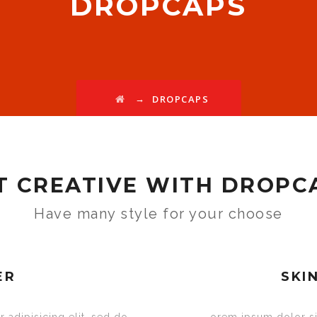
DROPCAPS
→
DROPCAPS
T CREATIVE WITH DROPC
Have many style for your choose
ER
SKI