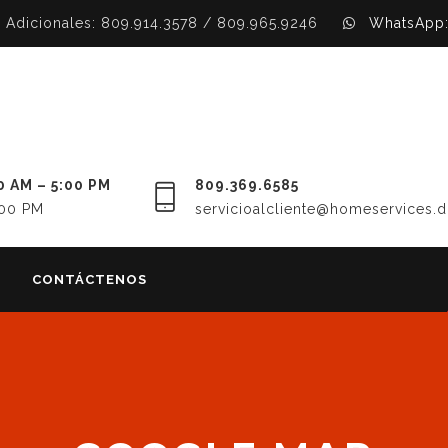
Adicionales: 809.914.3578 / 809.965.9246
WhatsApp:
0 AM – 5:00 PM
809.369.6585
:00 PM
servicioalcliente@homeservices.
CONTÁCTENOS