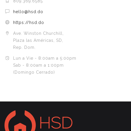
809.369.6585
hello@hsd.do
https://hsd.do
Ave. Winston Churchill,
Plaza las Américas, SD,
Rep. Dom.
Lun a Vie - 8:00am a 5:00pm
Sab - 8:00am a 1:00pm
(Domingo Cerrado)